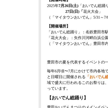
2025年
7月26日(土)
「おいでん総踊
27日(日)「
花火大会」
（「マイタウンおいでん」5/31～7/
【開催場所】
「おいでん総踊り」：名鉄豊田市
「花火大会」：矢作川河畔白浜公
（「マイタウンおいでん」豊田市
豊田市の夏を代表するイベントの
毎年6月頃〜7月にかけて市内各地
と日曜日に開催される
「おいでん
域で盛大に行われるこのお祭りは
っています。
【おいでん総踊り】
豊田おいでんまつりのメインイベ