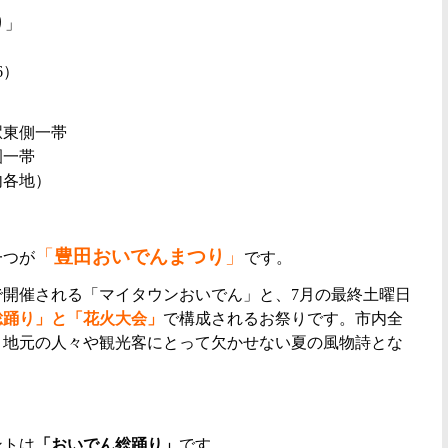
り」
6）
駅東側一帯
園一帯
内各地）
「
豊田おいでんまつり
」
一つが
です。
で開催される「マイタウンおいでん」と、7月の最終土曜日
総踊り」と「花火大会」
で構成されるお祭りです。市内全
、地元の人々や観光客にとって欠かせない夏の風物詩とな
ントは
「おいでん総踊り」
です。