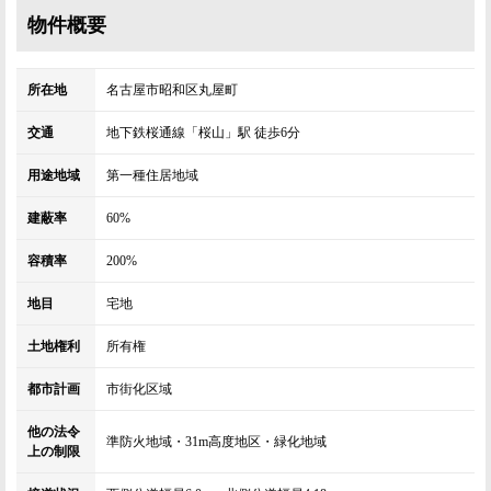
物件概要
所在地
名古屋市昭和区丸屋町
交通
地下鉄桜通線「桜山」駅 徒歩6分
用途地域
第一種住居地域
建蔽率
60%
容積率
200%
地目
宅地
土地権利
所有権
都市計画
市街化区域
他の法令
準防火地域・31m高度地区・緑化地域
上の制限