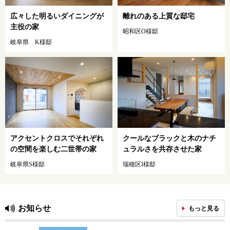
広々した明るいダイニングが
離れのある上質な邸宅
主役の家
昭和区O様邸
岐阜県 K様邸
アクセントクロスでそれぞれ
クールなブラックと木のナチ
の空間を楽しむ二世帯の家
ュラルさを共存させた家
岐阜県S様邸
瑞穂区I様邸
お知らせ
もっと見る