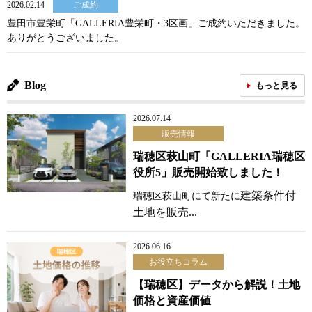
2026.02.14
ご成約
豊田市豊栄町「GALLERIA豊栄町・3区画」ご成約いただきました。
ありがとうございました。
Blog
もっと見る
2026.07.14
販売情報
瑞穂区萩山町「GALLERIA瑞穂区
役所5」販売開始致しました！
建築条件付
瑞穂区萩山町にて新たに
土地を販売...
2026.06.16
お役立ちコラム
【瑞穂区】データから解説！土地
価格と資産価値