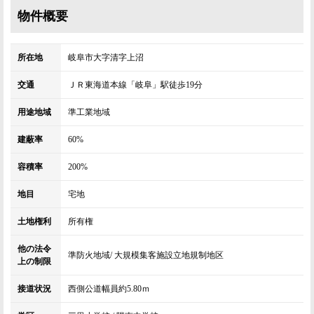
物件概要
所在地
岐阜市大字清字上沼
交通
ＪＲ東海道本線「岐阜」駅徒歩19分
用途地域
準工業地域
建蔽率
60%
容積率
200%
地目
宅地
土地権利
所有権
他の法令
準防火地域/ 大規模集客施設立地規制地区
上の制限
接道状況
西側公道幅員約5.80ｍ