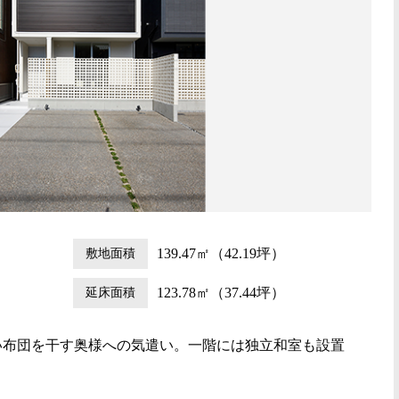
敷地面積
139.47㎡（42.19坪）
延床面積
123.78㎡（37.44坪）
い布団を干す奥様への気遣い。一階には独立和室も設置
。