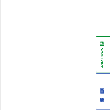
News
Letter