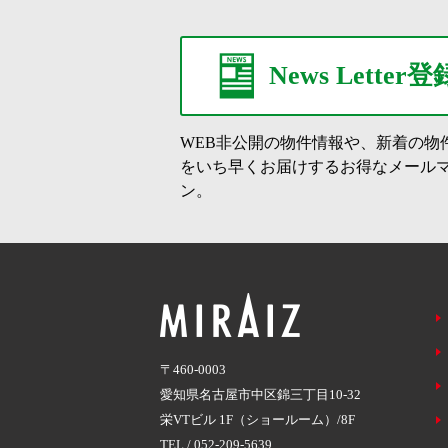
News Letter登
WEB非公開の物件情報や、新着の物
をいち早くお届けするお得なメール
ン。
〒460-0003
愛知県名古屋市中区錦三丁目10-32
栄VTビル 1F（ショールーム）/8F
TEL /
052-209-5639