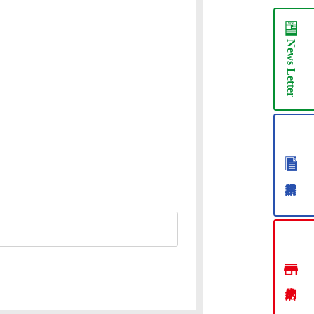
News
Letter