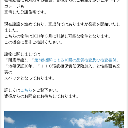
在宅勤務にも対応する書斎、皆様からのご要望が多いビルトイン
ガレージも
完備した分譲住宅です。
現在建設を進めており、完成前ではありますが発売を開始いたし
ました。
こちらの物件は2021年３月に引越し可能な物件となります。
この機会に是非ご検討ください。
建物に関しましては
「耐震等級3」「
第3者機関による10回の品質検査及び検査書付
」
「地盤保証20年」「ＪＩＯ瑕疵担保責任保険加入」と性能面も充
実の
スペックとなっております。
詳しくは
こちら
をご覧下さい。
皆様からのお問合せお待ちしております。