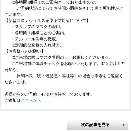
□各時間1組様でのご案内としておりますので、
ご予約状況によっ
てお時間の調整をさせて頂く可能性がご
ざいます。
【新型コロナウィルス感染予防対策について】
□スタッフのマスクの着用。
□各時間１組様ごとのご案内。
□アルコール消毒の徹底。
□定期的な空気の入れ替え。
【お客様へのお願い】
□ご来場の際はマスク着用の上、お越しくださいませ。
□ご来場前に体調チェックをお願いいたします。37.5度以上の
発熱や、
体調不良（咳・倦怠感・嘔吐等）の場合は来場をご遠慮く
ださいませ。
皆様からのご予約、心よりお待ちしております。
ご参加は
こちらから
次の記事を見る