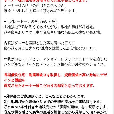
オーナー様の住宅をお借りしての見学会となります。
オーナー様の拘りの住宅をご体感頂き、
家造りの楽しさを感じて頂
ければと思います。
●「グレートーンの落ち着いた家」
土地は地下鉄駅近くでありながら、敷地面積は60坪超え。
緑や庭もありつつ、車３台駐車可能な高低差の少ない整形地。
内装はグレーを基調とした落ち着いた空間に、
庭の緑が見える大きな2連窓を設置した居心地の良いLDK。
外装は白をメインとし、アクセントにブリックストーンを施した
シ
ンプルなデザインにメンテナンス性の高い外壁材をチョイス。
長期優良住宅・耐震等級３を取得し、資産価値の高い敷地にデザ
イ
ンと機能を
両立させたオーナー様こだわりの邸宅となっております
。
●見学会にご参加頂くと、こんなことがわかります。
①土地選びから建物作りまでの実際の流れをご確認頂けます。
②MIRAIZ条件付き土地販売での「実際の建物」をご覧頂けま
す。
③光や風を感じて実際の生活を想像しながら見学して頂く事がで