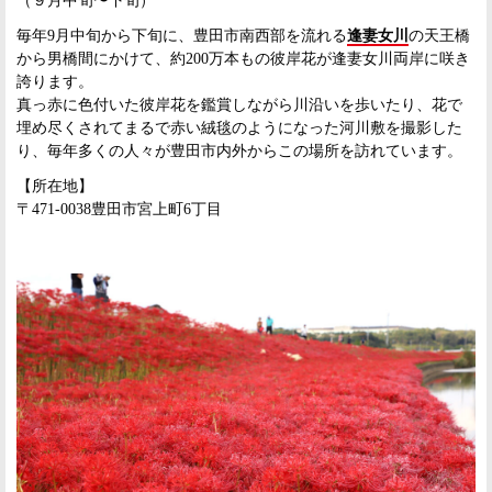
（９月中旬〜下旬）
毎年9月中旬から下旬に、豊田市南西部を流れる
逢妻女川
の天王橋
から男橋間にかけて、約200万本もの彼岸花が逢妻女川両岸に咲き
誇ります。
真っ赤に色付いた彼岸花を鑑賞しながら川沿いを歩いたり、花で
埋め尽くされてまるで赤い絨毯のようになった河川敷を撮影した
り、毎年多くの人々が豊田市内外からこの場所を訪れています。
【所在地】
〒471-0038豊田市宮上町6丁目