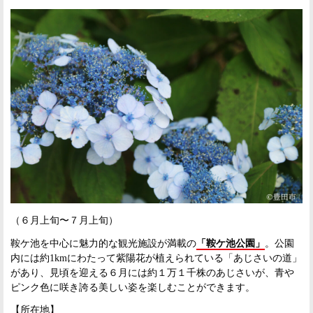
（６月上旬〜７月上旬）
鞍ケ池を中心に魅力的な観光施設が満載の
「鞍ケ池公園」
。公園
内には約1kmにわたって紫陽花が植えられている「あじさいの道」
があり、見頃を迎える６月には約１万１千株のあじさいが、青や
ピンク色に咲き誇る美しい姿を楽しむことができます。
【所在地】