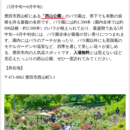
（5月中旬〜6月中旬）
豊田市西山町にある
「西山公園」
のバラ園は、県下でも有数の規
模を誇る薔薇の名所です。バラ園には約1,500本（園内全体では約
600品種・約3,500本）のバラが植えられており、最盛期である5月
中旬～6月中旬頃には、バラ園全体が薔薇の甘い香りにつつまれま
す。園内にはバラのアーチがあったり、バラ園以外にも英国風の
モデルガーデンや温室など、四季を通して美しい花々が楽しめ
る、豊田市内の人気花スポットです。
入場無料
とは思えないほど
見応えたっぷりの西山公園、ぜひ一度訪れてみてください。
【所在地】
〒471-0062 豊田市西山町5-1