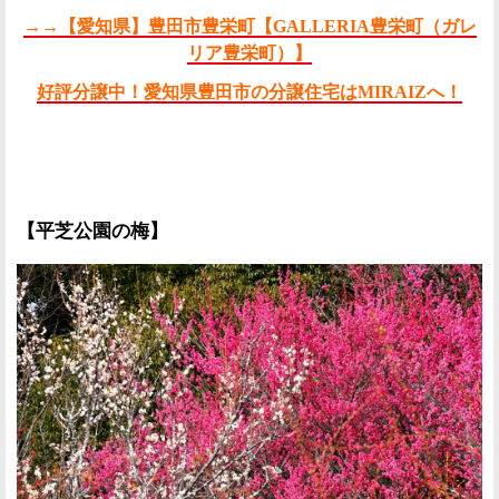
→→【愛知県】豊田市豊栄町
【GALLERIA豊栄町（ガレ
リア豊栄町）】
好評分譲中！愛知県豊田市の分譲住宅はMIRAIZへ！
【平芝公園の梅】