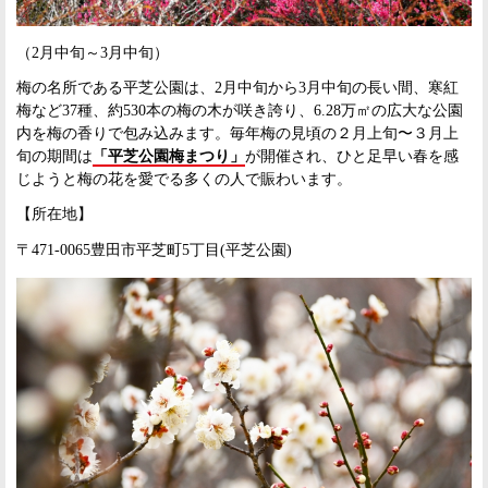
（2月中旬～3月中旬）
梅の名所である平芝公園は、2月中旬から3月中旬の長い間、寒紅
梅など37種、約530本の梅の木が咲き誇り、6.28万㎡の広大な公園
内を梅の香りで包み込みます。毎年梅の見頃の２月上旬〜３月上
旬の期間は
「平芝公園梅まつり」
が開催され、ひと足早い春を感
じようと梅の花を愛でる多くの人で賑わいます。
【所在地】
〒471-0065豊田市平芝町5丁目(平芝公園)