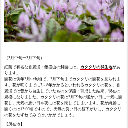
（3月中旬〜3月下旬）
紅葉で有名な香嵐渓・飯盛山の斜面には、
カタクリの群生地
があ
ります。
開花は例年3月中旬頃で、3月下旬までカタクリの開花を見られま
す。花が咲くまでに7～8年かかるといわれるカタクリの花を、香
嵐渓では昔から自生していたものを保護・育成した結果、現在の
規模になりました。カタクリの花は3月下旬の暖かい日に一気に開
花し、天気の悪い日や夜には花を閉じてしまいます。花が綺麗に
開くのは13:00頃ですので、天気の良い日の昼下がりに、カタクリ
の花をたずねてみてはいかがでしょう。
【所在地】