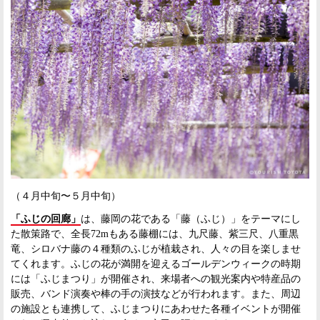
（４月中旬〜５月中旬）
「ふじの回廊」
は、藤岡の花である「藤（ふじ）」をテーマにし
た散策路で、全長72mもある藤棚には、九尺藤、紫三尺、八重黒
竜、シロバナ藤の４種類のふじが植栽され、人々の目を楽しませ
てくれます。ふじの花が満開を迎えるゴールデンウィークの時期
には「ふじまつり」が開催され、来場者への観光案内や特産品の
販売、バンド演奏や棒の手の演技などが行われます。また、周辺
の施設とも連携して、ふじまつりにあわせた各種イベントが開催