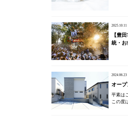
2025.10.11
【豊田
統・お
2024.06.23
オープ
平素は
この度は