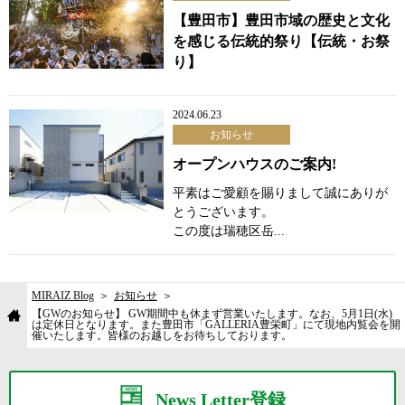
【豊田市】豊田市域の歴史と文化
を感じる伝統的祭り【伝統・お祭
り】
2024.06.23
お知らせ
オープンハウスのご案内!
平素はご愛顧を賜りまして誠にありが
とうございます。
この度は瑞穂区岳...
MIRAIZ Blog
お知らせ
【GWのお知らせ】 GW期間中も休まず営業いたします。なお、5月1日(水)
は定休日となります。また豊田市「GALLERIA豊栄町」にて現地内覧会を開
催いたします。皆様のお越しをお待ちしております。
News Letter登録