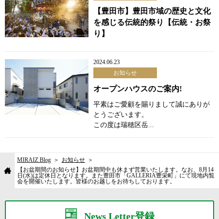
【豊田市】豊田市域の歴史と文化
を感じる伝統的祭り【伝統・お祭
り】
2024.06.23
お知らせ
オープンハウスのご案内!
平素はご愛顧を賜りまして誠にありが
とうございます。
この度は瑞穂区岳...
MIRAIZ Blog
お知らせ
【お盆期間のお知らせ】お盆期間中も休まず営業いたします。なお、8月14
日(水)は定休日となります。また豊田市「GALLERIA豊栄町」にて現地内覧
会を開催いたします。皆様のお越しをお待ちしております。
News Letter登録