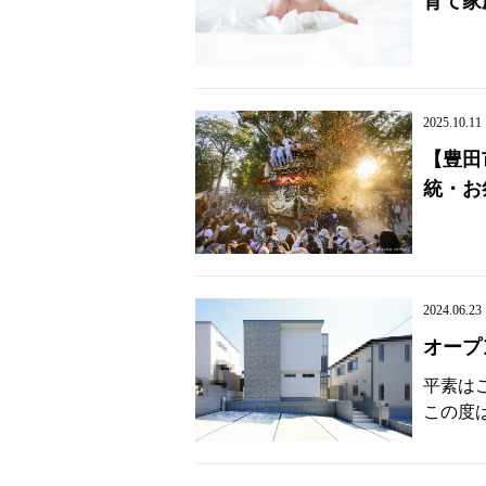
育て家
2025.10.11
【豊田
統・お
2024.06.23
オープ
平素は
この度は