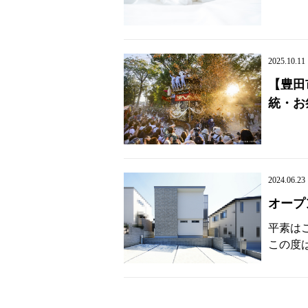
2025.10.11
【豊田
統・お
2024.06.23
オープ
平素は
この度は