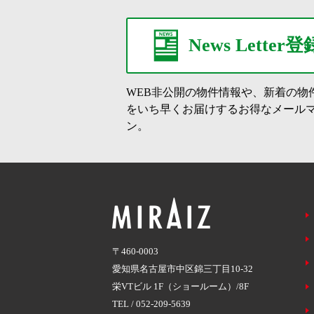
News Letter登
WEB非公開の物件情報や、新着の物
をいち早くお届けするお得なメール
ン。
〒460-0003
愛知県名古屋市中区錦三丁目10-32
栄VTビル 1F（ショールーム）/8F
TEL /
052-209-5639