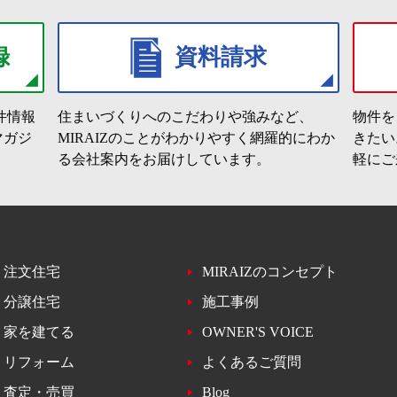
録
資料請求
件情報
住まいづくりへのこだわりや強みなど、
物件を
マガジ
MIRAIZのことがわかりやすく網羅的にわか
きたい
る会社案内をお届けしています。
軽にご
注文住宅
MIRAIZのコンセプト
分譲住宅
施工事例
家を建てる
OWNER'S VOICE
リフォーム
よくあるご質問
査定・売買
Blog